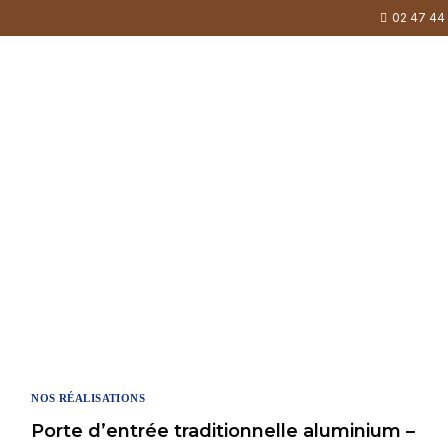
02 47 44
ccueil
Nos services
Nos réalisations
NOS RÉALISATIONS
Porte d’entrée traditionnelle aluminium –