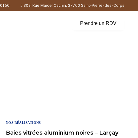
 01 50
302, Rue Marcel Cachin, 37700 Saint-Pierre-des-Corps
À propos
Contact
Prendre un RDV
NOS RÉALISATIONS
Baies vitrées aluminium noires – Larçay